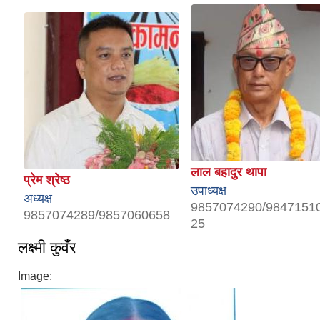
लाल बहादुर थापा
प्रेम श्रेष्ठ
उपाध्यक्ष
अध्यक्ष
9857074290/9847151
9857074289/9857060658
25
लक्ष्मी कुवँर
Image: