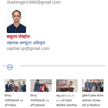
shahiragiri1988@gmail.com
बाबुराम पोख्रेल
सहायक कम्प्युटर अधिकृत
saphal.sp@gmail.com
तिनाउ
तिनाउ
चालु आ व २०८१।
लुम्बिनी प्रदेश योजना
गाउँपालिकाको १७
गाउँपालिकाको १७
०८२ को दोस्रो
आयोगका उपाध्यक्ष
औँ गाउँसभा
औँ गाउँसभाको
चौमासिक सार्वजनिक
श्री डा डिल्लीराज