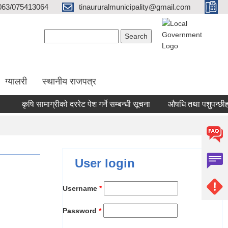
063/075413064
tinaururalmunicipality@gmail.com
Search form
Search
ग्यालरी
स्थानीय राजपत्र
कृषि सामाग्रीको दररेट पेश गर्ने सम्बन्धी सूचना
औषधि तथा पशुपन्छीहरूको
User login
Username
*
Password
*