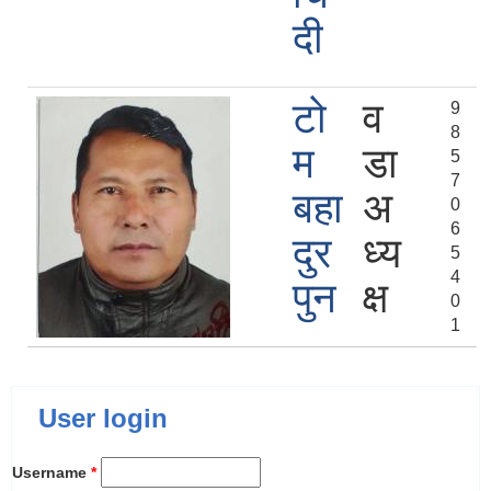
दी
टो
व
9
8
म
डा
5
7
बहा
अ
0
6
दुर
ध्य
5
4
पुन
क्ष
0
1
User login
Username
*