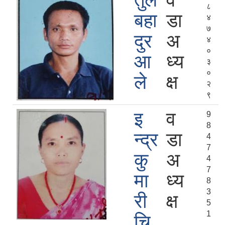
तुल
व
८
बहा
डा
४
७
दुर
अ
४
०
आ
ध्य
३
०
ले
क्ष
२
९
इ
व
9
8
न्द्र
डा
4
7
कु
अ
4
7
मा
ध्य
8
3
री
क्ष
5
1
चि