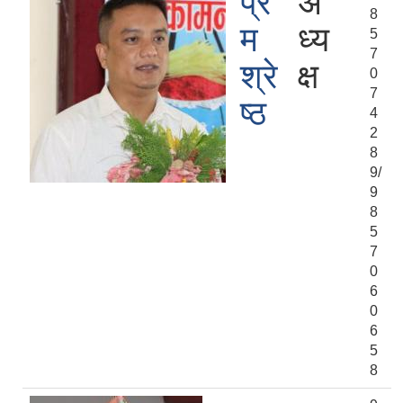
प्रे
अ
8
म
ध्य
5
7
श्रे
क्ष
0
7
ष्ठ
4
2
8
9/
9
8
5
7
0
6
0
6
5
8