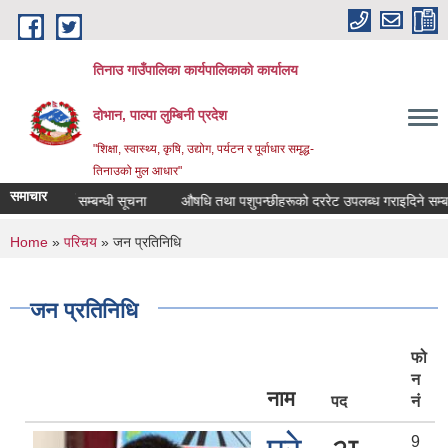
Skip to main content
तिनाउ गाउँपालिका कार्यपालिकाकाे कार्यालय
दोभान, पाल्पा लुम्बिनी प्रदेश
"शिक्षा, स्वास्थ्य, कृषि, उद्योग, पर्यटन र पूर्वाधार समृद्ध-
तिनाउको मुल आधार"
समाचार
ेट पेश गर्ने सम्बन्धी सूचना
औषधि तथा पशुपन्छीहरूको दररेट उपलब्ध गराइदिने सम्बन्धी
You are here
Home
»
परिचय
» जन प्रतिनिधि
जन प्रतिनिधि
फो
न
नाम
पद
नं
9