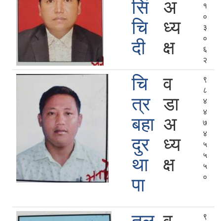
सिं
अ
१
०
चि
ध्य
३
०
दी
क्ष
६
२
चि
व
९
८
त्र
डा
४
४
बहा
अ
७
४
दुर
ध्य
५
५
था
क्ष
५
०
पा
९