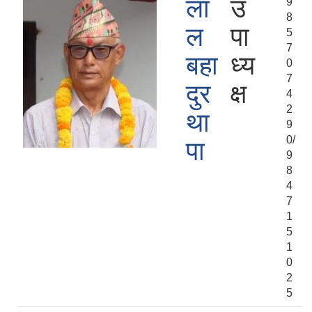
ला
उ
9
8
ल
पा
5
7
बहा
ध्य
0
7
दुर
क्ष
4
2
था
9
0/
पा
9
8
4
7
1
5
1
0
2
5