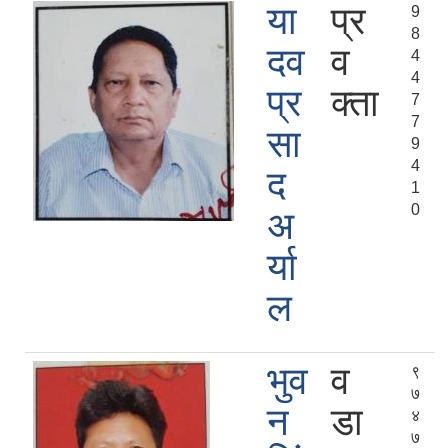
या
प्र
9
8
दव
व
4
4
प्र
क्ता
7
7
सा
9
4
द
1
0
अ
र्या
ल
भुव
व
९
७
न
डा
४
७