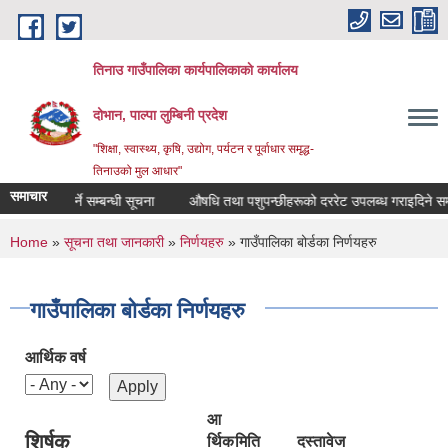
Skip to main content
तिनाउ गाउँपालिका कार्यपालिकाकाे कार्यालय
दोभान, पाल्पा लुम्बिनी प्रदेश
"शिक्षा, स्वास्थ्य, कृषि, उद्योग, पर्यटन र पूर्वाधार समृद्ध-
तिनाउको मुल आधार"
समाचार
 दररेट पेश गर्ने सम्बन्धी सूचना
औषधि तथा पशुपन्छीहरूको दररेट उपलब्ध गराइदिने सम्बन
You are here
Home
»
सूचना तथा जानकारी
»
निर्णयहरु
» गाउँपालिका बोर्डका निर्णयहरु
गाउँपालिका बोर्डका निर्णयहरु
आर्थिक वर्ष
आ
शिर्षक
र्थिक
मिति
दस्तावेज