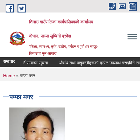
Skip to main content
तिनाउ गाउँपालिका कार्यपालिकाकाे कार्यालय
दोभान, पाल्पा लुम्बिनी प्रदेश
"शिक्षा, स्वास्थ्य, कृषि, उद्योग, पर्यटन र पूर्वाधार समृद्ध-
तिनाउको मुल आधार"
समाचार
 दररेट पेश गर्ने सम्बन्धी सूचना
औषधि तथा पशुपन्छीहरूको दररेट उपलब्ध गराइदिने सम्बन
You are here
Home
» पम्फा मगर
पम्फा मगर