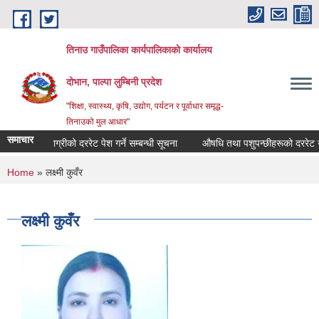
Skip to main content
तिनाउ गाउँपालिका कार्यपालिकाकाे कार्यालय
दोभान, पाल्पा लुम्बिनी प्रदेश
"शिक्षा, स्वास्थ्य, कृषि, उद्योग, पर्यटन र पूर्वाधार समृद्ध-
तिनाउको मुल आधार"
समाचार
कृषि सामाग्रीको दररेट पेश गर्ने सम्बन्धी सूचना
औषधि तथा पशुपन्छीहरूको दररेट उपल
You are here
Home
» लक्ष्मी कुवँर
लक्ष्मी कुवँर