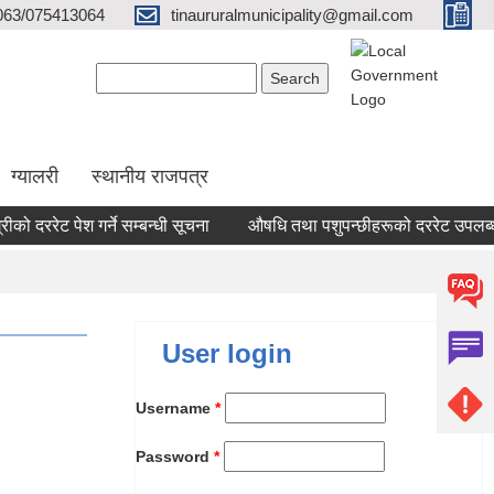
063/075413064
tinaururalmunicipality@gmail.com
Search form
Search
ग्यालरी
स्थानीय राजपत्र
को दररेट पेश गर्ने सम्बन्धी सूचना
औषधि तथा पशुपन्छीहरूको दररेट उपलब्ध गर
User login
Username
*
Password
*