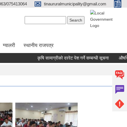
063/075413064
tinaururalmunicipality@gmail.com
Search form
Search
ग्यालरी
स्थानीय राजपत्र
कृषि सामाग्रीको दररेट पेश गर्ने सम्बन्धी सूचना
औषधि तथा 