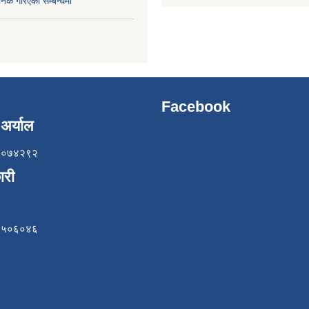
निक गरिएको सम्बन्धमा
Facebook
अर्याल
८५७०७४२९२
ारी
८४९५०६०४६