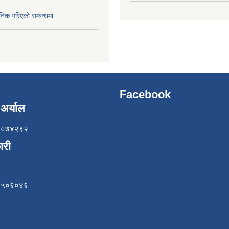
निक गरिएको सम्बन्धमा
Facebook
अर्याल
८५७०७४२९२
ारी
८४९५०६०४६