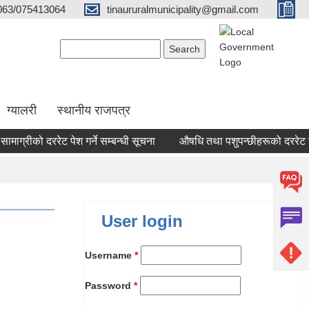
063/075413064
tinaururalmunicipality@gmail.com
Search form
Search
ग्यालरी
स्थानीय राजपत्र
माग्रीको दररेट पेश गर्ने सम्बन्धी सूचना
औषधि तथा पशुपन्छीहरूको दररेट उपल
User login
Username
*
Password
*