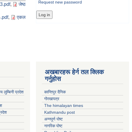
Request new password
ष3.pdf
,
जेष्ठ
.pdf
,
एकल
अखबारहरू हेर्न तल क्लिक
गर्नुहोस
य लुम्बिनी प्रदेश
कान्तिपुर दैनिक
गोरखापत्र
ेश
The himalayan times
्रदेश
Kathmandu post
अन्नपूर्ण पोष्ट
नागरिक पोष्ट