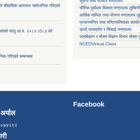
सूचना तथा सञ्चार मन्त्रालय
चौमासिक आयव्यय सार्वजनिक गरिएको
भाैतिक पुर्वाधार विकास मन्त्रालय लुम्बिनी
आर्थिक मामिला तथा योजना मन्त्रालय लुम्
प्रधानमन्त्रि तथा मन्त्रिपरिषदका कार्य
ऊर्जा,जलस्रोत र सिंचाई मन्त्रालय
लिकाको चालु आ.व. २०८२।0८३ को
जलविज्ञान र मौसम विज्ञान विभाग मौसम पूर
NCEDVirtual Class
निक गरिएको सम्बन्धमा
Facebook
अर्याल
८५७०७४२९२
ारी