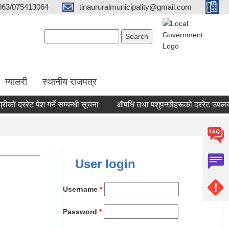
063/075413064
tinaururalmunicipality@gmail.com
Search form
Search
ग्यालरी
स्थानीय राजपत्र
को दररेट पेश गर्ने सम्बन्धी सूचना
औषधि तथा पशुपन्छीहरूको दररेट उपलब्ध गर
User login
Username
*
Password
*