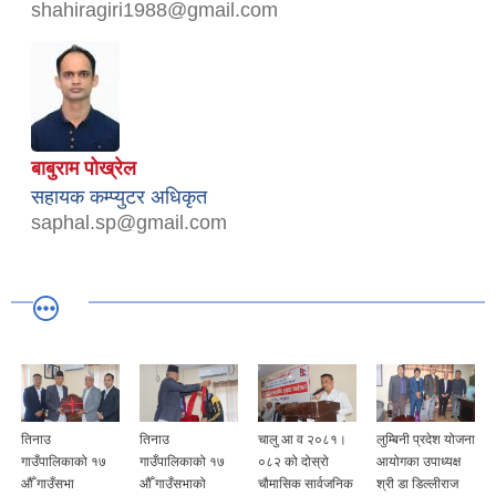
shahiragiri1988@gmail.com
बाबुराम पोख्रेल
सहायक कम्प्युटर अधिकृत
saphal.sp@gmail.com
तिनाउ
तिनाउ
चालु आ व २०८१।
लुम्बिनी प्रदेश योजना
गाउँपालिकाको १७
गाउँपालिकाको १७
०८२ को दोस्रो
आयोगका उपाध्यक्ष
औँ गाउँसभा
औँ गाउँसभाको
चौमासिक सार्वजनिक
श्री डा डिल्लीराज