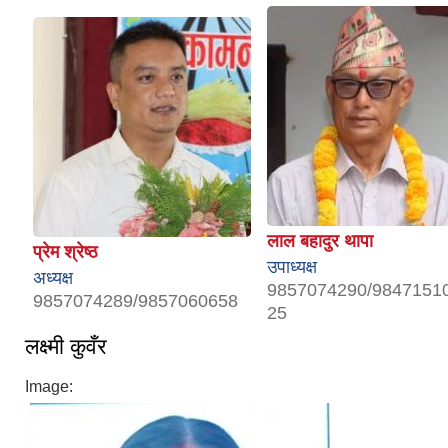
लाल बहादुर थापा
प्रेम श्रेष्ठ
उपाध्यक्ष
अध्यक्ष
9857074290/9847151
9857074289/9857060658
25
लक्ष्मी कुवँर
Image: