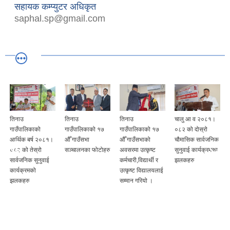
सहायक कम्प्युटर अधिकृत
saphal.sp@gmail.com
तिनाउ
तिनाउ
चालु आ व २०८१।
लुम्बिनी प्रदेश योजना
गाउँपालिकाको १७
गाउँपालिकाको १७
०८२ को दोस्रो
आयोगका उपाध्यक्ष
औँ गाउँसभा
औँ गाउँसभाको
चौमासिक सार्वजनिक
श्री डा डिल्लीराज
सञ्चालनका फोटोहरु
अवसरमा उत्कृष्ट
सुनुवाई कार्यक्रमका
अर्यालसँगको भेटवार्ता
कर्मचारी,विद्यार्थी र
झलकहरु
उत्कृष्ट विद्यालयलाई
सम्मान गरियो ।