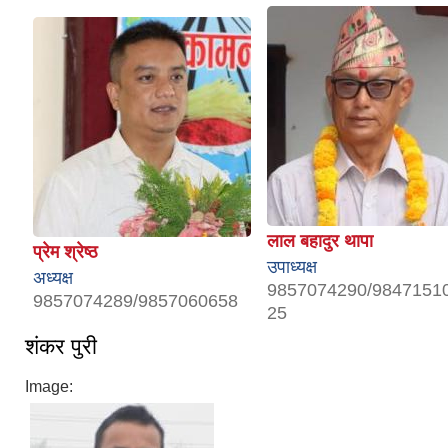
लाल बहादुर थापा
प्रेम श्रेष्ठ
उपाध्यक्ष
अध्यक्ष
9857074290/9847151
9857074289/9857060658
25
शंकर पुरी
Image: